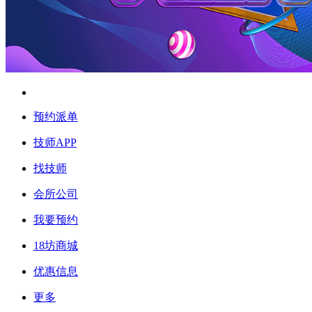
预约派单
技师APP
找技师
会所公司
我要预约
18坊商城
优惠信息
更多