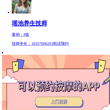
瑶池养生技师
案例：
8
套
技师专长：18357006203
电话预约