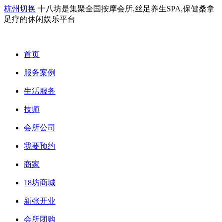
杭州切换
十八坊是集聚全国按摩会所,丝足养生SPA,保健桑拿
足疗的休闲娱乐平台
首页
服务案例
生活服务
技师
会所公司
我要预约
商家
18坊商城
新张开业
会所团购