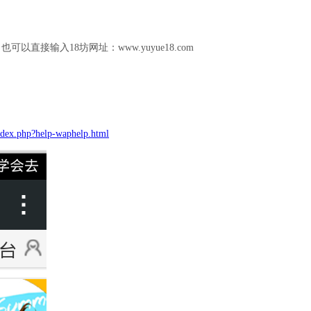
接输入18坊网址：www.yuyue18.com
dex.php?help-waphelp.html