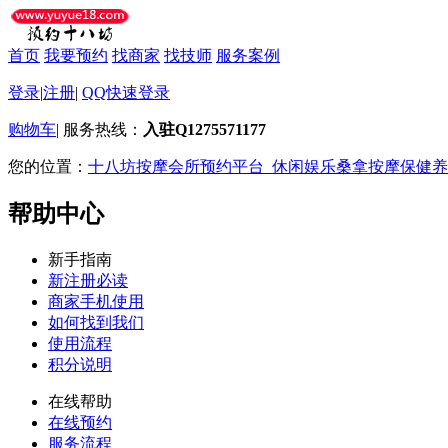
首页
我要预约
找商家
找技师
服务案例
登录
|
注册
|
QQ快速登录
购物车
|
服务热线：
入驻Q1275571177
您的位置：
十八坊按摩会所预约平台_休闲娱乐桑拿按摩保健养
帮助中心
新手指南
新注册必读
商家手机使用
如何找到我们
使用流程
积分说明
在线帮助
在线预约
服务流程